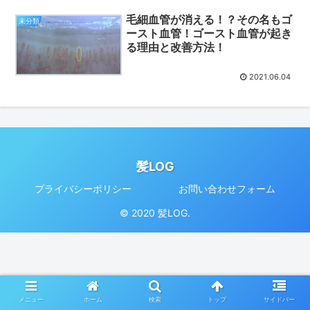
毛細血管が消える！？その名もゴ
未分類
ースト血管！ゴースト血管が起き
る理由と改善方法！
2021.06.04
髪LOG
プライバシーポリシー
お問い合わせフォーム
© 2020 髪LOG.
メニュー
ホーム
検索
トップ
サイドバー